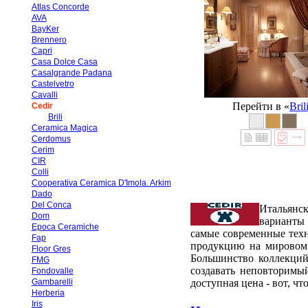
Atlas Concorde
AVA
BayKer
Brennero
Capri
Casa Dolce Casa
Casalgrande Padana
Castelvetro
Cavalli
Перейти в «
Bril
Cedir
Brili
Ceramica Magica
Cerdomus
Cerim
CIR
Colli
Cooperativa Ceramica D'Imola. Arkim
Dado
Del Conca
Итальянск
Dom
варианты 
Epoca Ceramiche
самые современные техн
Fap
продукцию на мировом 
Floor Gres
Большинство коллекций
FMG
создавать неповторимы
Fondovalle
Gambarelli
доступная цена - вот, чт
Herberia
Iris