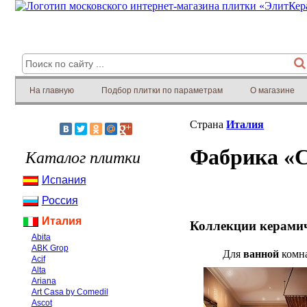
На главную
Подбор плитки по параметрам
О магазине
Страна
Италия
Фабрика «C
Каталог плитки
Испания
Россия
Италия
Коллекции керамич
Abita
ABK Grop
Для
ванной
комн
Acif
Alta
Ariana
Art Casa by Comedil
Ascot