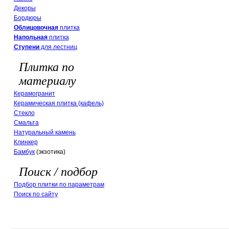
Декоры
Бордюры
Облицовочная
плитка
Напольная
плитка
Ступени
для лестниц
Плитка по
материалу
Керамогранит
Керамическая плитка (кафель)
Стекло
Смальта
Натуральный камень
Клинкер
Бамбук
(экзотика)
Поиск / подбор
Подбор плитки по параметрам
Поиск по сайту