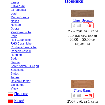
Новинки
Keope
KlinkerSire
La Fabbrica
Lord
Marca Corona
Class Bronzo
Naxos
Novabell
Opera
2'557 руб.
за 1 кв.м
Paul Ceramiche
плитка настенная
Polis
20.00 × 50.00 см
Rex Ceramiche
керамика
RHS Ceramiche
Ricchetti Ceramiche
Roberto Cavalli
Rondine
Sadon
Savoia
Serenissima Cir Capri
Settecento
Sintesi
Tagina
Unicom Starker
Vallelunga
Vitrex
Class Rame
Польша
Китай
2'557 руб.
за 1 кв.м