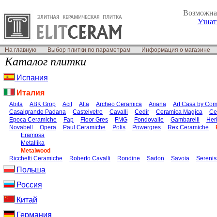
Возможн
Узнат
На главную
Выбор плитки по параметрам
Информация о магазине
Каталог плитки
Испания
Италия
Abita
ABK Grop
Acif
Alta
Archeo Ceramica
Ariana
Art Casa by Com
Casalgrande Padana
Castelvetro
Cavalli
Cedir
Ceramica Magica
Ce
Epoca Ceramiche
Fap
Floor Gres
FMG
Fondovalle
Gambarelli
Her
Novabell
Opera
Paul Ceramiche
Polis
Powergres
Rex Ceramiche
Eramosa
Metallika
Metalwood
Ricchetti Ceramiche
Roberto Cavalli
Rondine
Sadon
Savoia
Serenis
Польша
Россия
Китай
Германия